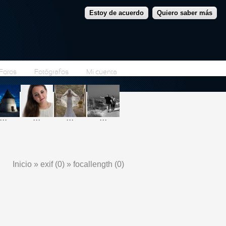
Estoy de acuerdo
Quiero saber más
Foros
Fotógrafos
Mi cuenta
...
...
...
...
Inicio
»
exif (0)
»
focallength (0)
Se encuentra usted aquí