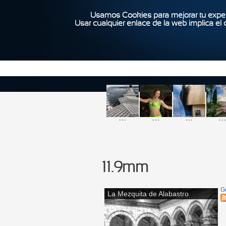
Usamos Cookies para mejorar tu exper
Usar cualquier enlace de la web implica el
...
...
...
...
11.9mm
G
La Mezquita de Alabastro