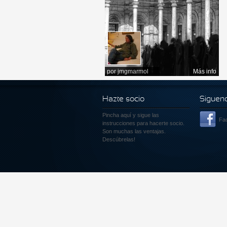
por
jmgmarmol
Más info
Hazte socio
Siguen
Pincha aquí
y sigue las
Fa
instrucciones para hacerte socio.
Son muchas las ventajas.
Descúbrelas!