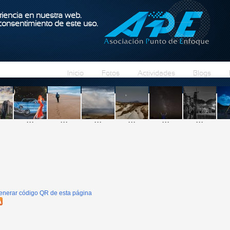
Pasar al contenido principal
iencia en nuestra web.
 consentimiento de este uso.
Inicio
Fotos
Actividades
Blogs
...
...
...
...
...
...
enerar código QR de esta página