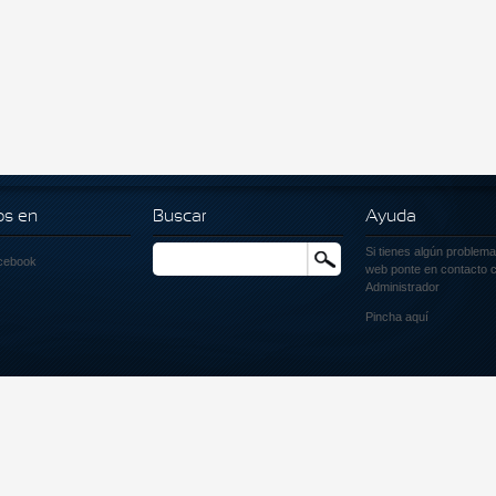
os en
Buscar
Ayuda
Si tienes algún problema
Buscar
cebook
web ponte en contacto c
Administrador
Pincha
aquí