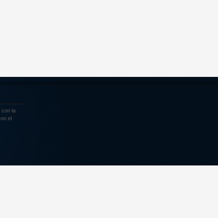
 con la
on el