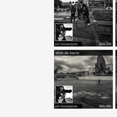
por
muranojose
Más info
idolo de barrio
por
muranojose
Más info