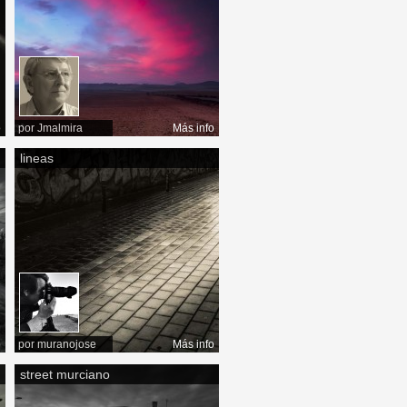
o
por
Jmalmira
Más info
lineas
o
por
muranojose
Más info
street murciano