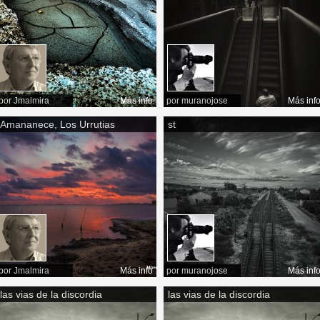
por
Jmalmira
Más info
por
muranojose
Más inf
Amananece, Los Urrutias
st
por
Jmalmira
Más info
por
muranojose
Más inf
las vias de la discordia
las vias de la discordia