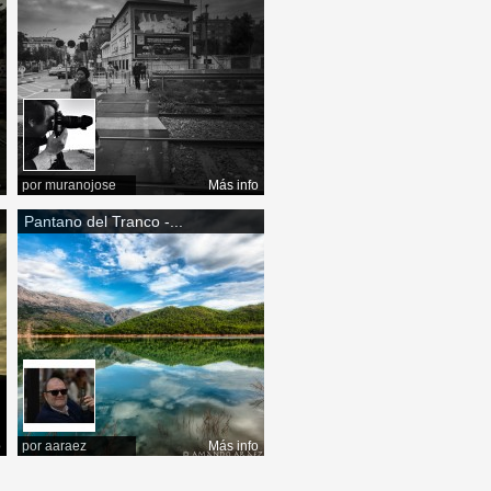
o
por
muranojose
Más info
Pantano del Tranco -...
o
por
aaraez
Más info