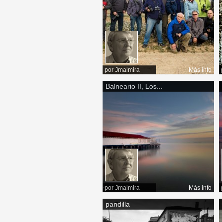
por
Jmalmira
Más info
Balneario II, Los...
por
Jmalmira
Más info
pandilla