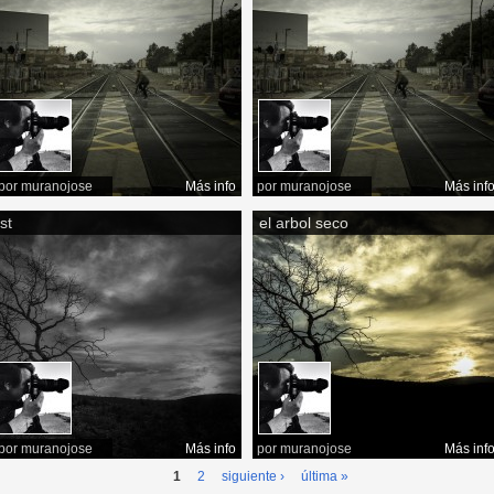
por
muranojose
Más info
por
muranojose
Más inf
st
el arbol seco
por
muranojose
Más info
por
muranojose
Más inf
1
2
siguiente ›
última »