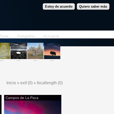
Estoy de acuerdo
Quiero saber más
Foros
Fotógrafos
Mi cuenta
...
...
...
...
Inicio
»
exif (0)
»
focallength (0)
Se encuentra usted aquí
Campos de La Paca