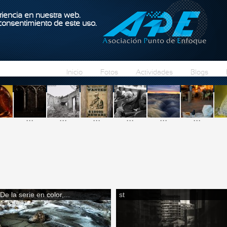
Pasar al contenido principal
iencia en nuestra web.
 consentimiento de este uso.
Inicio
Fotos
Actividades
Blogs
...
...
...
...
...
...
De la serie en color,...
st