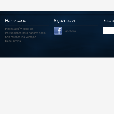
Hazte socio
Siguenos en
Busca
Pincha aquí
y sigue las
Facebook
instrucciones para hacerte socio.
Son muchas las ventajas.
Descúbrelas!