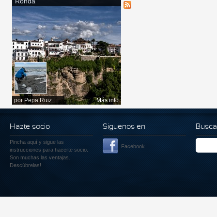
Ronda
por
Pepa Ruiz
Más info
Hazte socio
Siguenos en
Busca
Pincha aquí
y sigue las
Facebook
instrucciones para hacerte socio.
Son muchas las ventajas.
Descúbrelas!