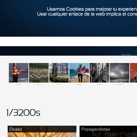
Usamos Cookies para mejorar tu experienc
Usar cualquier enlace de la web implica el con
Inicio
...
...
...
...
...
...
1/3200s
Ocaso
Popagandistas