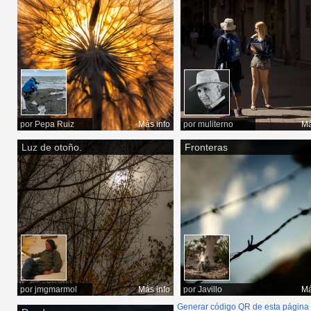
por
Pepa Ruiz
Más info
por
muliterno
Má
Luz de otoño.
Fronteras
por
jmgmarmol
Más info
por
Javillo
Má
Generar código QR de esta página