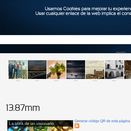
Usamos Cookies para mejorar tu experienc
Usar cualquier enlace de la web implica el con
Inicio
...
...
...
...
...
...
13.87mm
Generar código QR de esta página
La obra de un visionario