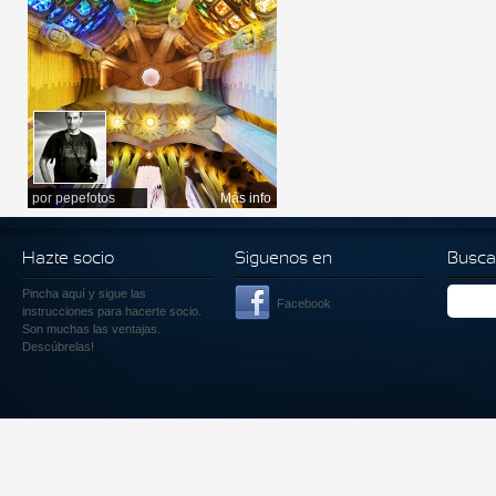
por
pepefotos
Más info
Hazte socio
Siguenos en
Busca
Pincha aquí
y sigue las
Facebook
instrucciones para hacerte socio.
Son muchas las ventajas.
Descúbrelas!