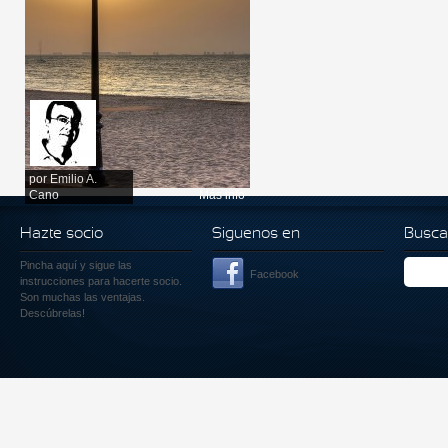
por
Emilio A.
Cano
Más info
Hazte socio
Siguenos en
Busca
Pincha aquí
y sigue las
Facebook
instrucciones para hacerte socio.
Son muchas las ventajas.
Descúbrelas!