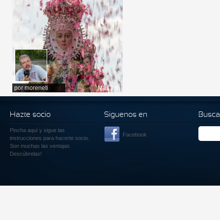
por
moreneti
Más info
Hazte socio
Siguenos en
Busca
Pincha aquí
y sigue las
Facebook
instrucciones para hacerte socio.
Son muchas las ventajas.
Descúbrelas!