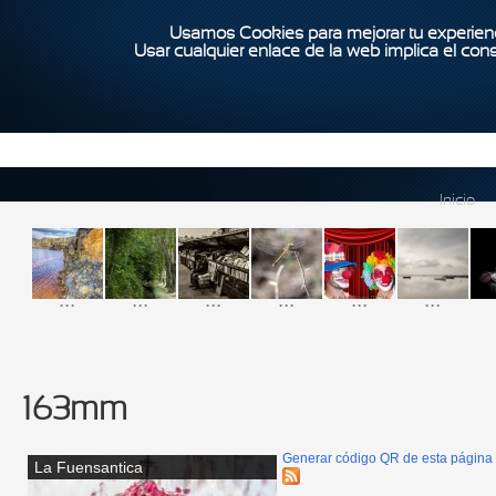
Usamos Cookies para mejorar tu experienc
Usar cualquier enlace de la web implica el con
Inicio
...
...
...
...
...
...
163mm
Generar código QR de esta página
La Fuensantica