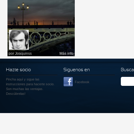
por
Joaquinss
Más info
Hazte socio
Siguenos en
Busca
Pincha aquí
y sigue las
Facebook
instrucciones para hacerte socio.
Son muchas las ventajas.
Descúbrelas!