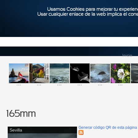
Usamos Cookies para mejorar tu experienc
Usar cualquier enlace de la web implica el con
Inicio
...
...
...
...
...
...
165mm
Generar código QR de esta página
Sevilla