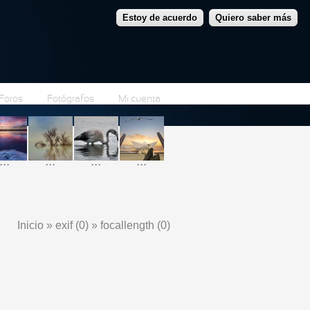
Estoy de acuerdo
Quiero saber más
Foros
Fotógrafos
Mi cuenta
...
...
...
...
Inicio
»
exif (0)
»
focallength (0)
Se encuentra usted aquí