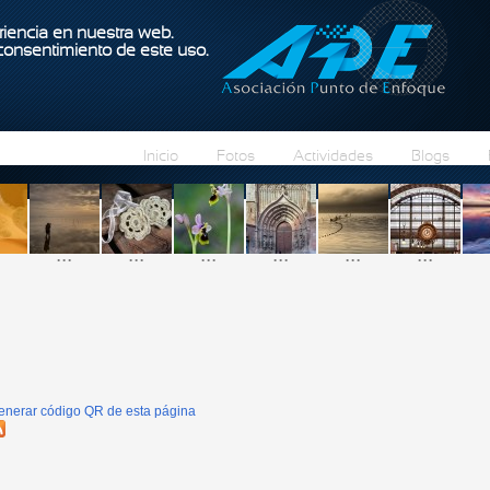
Pasar al contenido principal
iencia en nuestra web.
 consentimiento de este uso.
Inicio
Fotos
Actividades
Blogs
...
...
...
...
...
...
enerar código QR de esta página