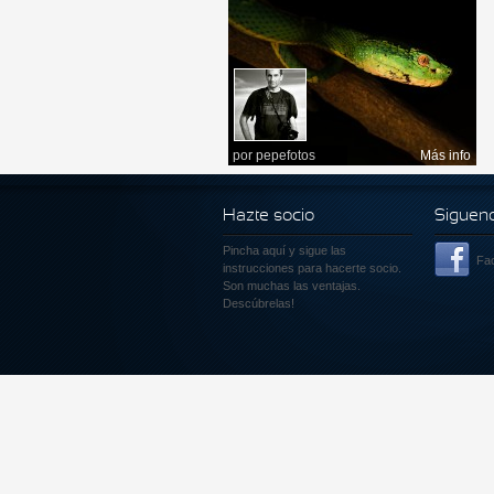
por
pepefotos
Más info
Hazte socio
Siguen
Pincha aquí
y sigue las
Fa
instrucciones para hacerte socio.
Son muchas las ventajas.
Descúbrelas!