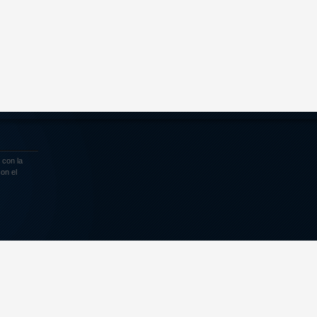
 con la
on el