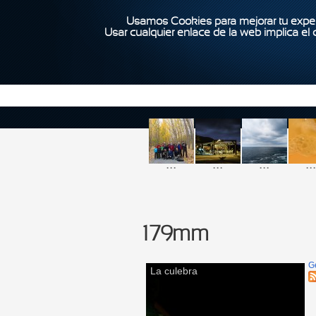
Usamos Cookies para mejorar tu exper
Usar cualquier enlace de la web implica el
...
...
...
...
179mm
G
La culebra