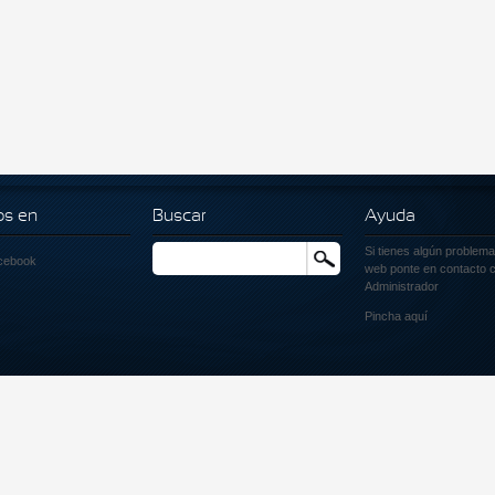
os en
Buscar
Ayuda
Si tienes algún problema
Buscar
cebook
web ponte en contacto c
Administrador
Pincha
aquí