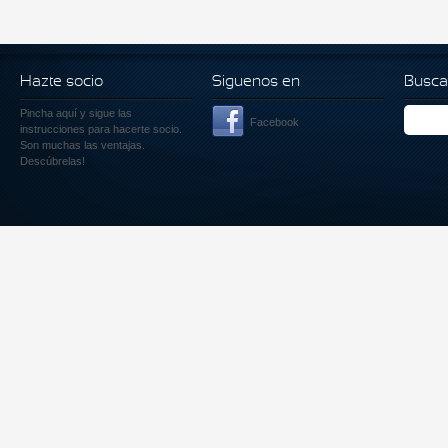
Hazte socio
Siguenos en
Busca
Pincha aquí
y sigue las
Facebook
instrucciones para hacerte socio.
Son muchas las ventajas.
Descúbrelas!