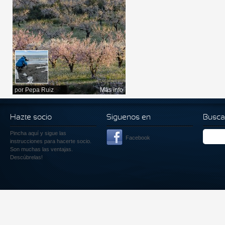
por
Pepa Ruiz
Más info
Hazte socio
Siguenos en
Busca
Pincha aquí
y sigue las
Facebook
instrucciones para hacerte socio.
Son muchas las ventajas.
Descúbrelas!