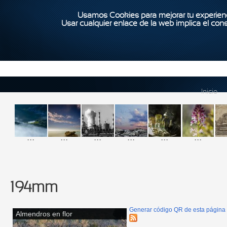
Usamos Cookies para mejorar tu experienc
Usar cualquier enlace de la web implica el con
Inicio
...
...
...
...
...
...
194mm
Generar código QR de esta página
Almendros en flor