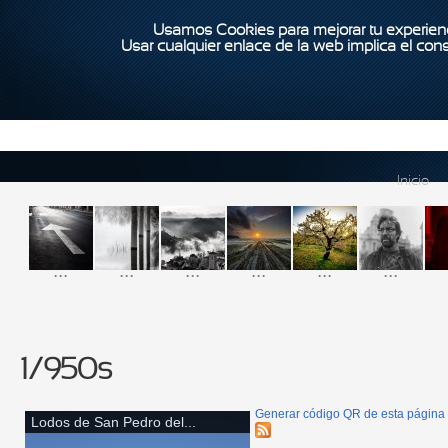
Usamos Cookies para mejorar tu experienc
Usar cualquier enlace de la web implica el con
Inicio
...
...
...
...
...
...
1/950s
Generar código QR de esta página
Lodos de San Pedro del...