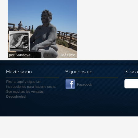
por
Sandoval
Más info
Hazte socio
Siguenos en
Busca
Pincha aquí
y sigue las
Facebook
instrucciones para hacerte socio.
Son muchas las ventajas.
Descúbrelas!