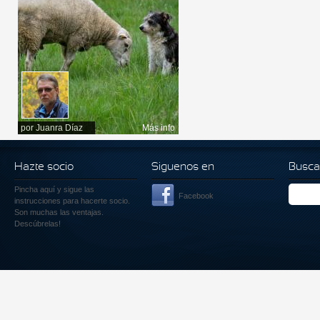
por
Juanra Díaz
Más info
Hazte socio
Siguenos en
Busca
Pincha aquí
y sigue las
Facebook
instrucciones para hacerte socio.
Son muchas las ventajas.
Descúbrelas!