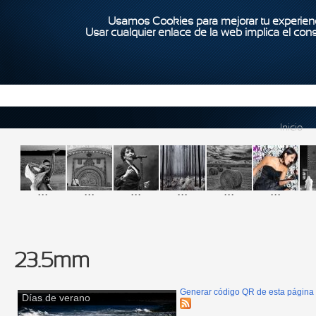
Usamos Cookies para mejorar tu experienc
Usar cualquier enlace de la web implica el con
Inicio
...
...
...
...
...
...
23.5mm
Generar código QR de esta página
Días de verano