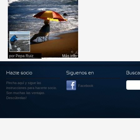
por
Pepa Ruiz
Más info
Hazte socio
Siguenos en
Busca
Pincha aquí
y sigue las
Facebook
instrucciones para hacerte socio.
Son muchas las ventajas.
Descúbrelas!