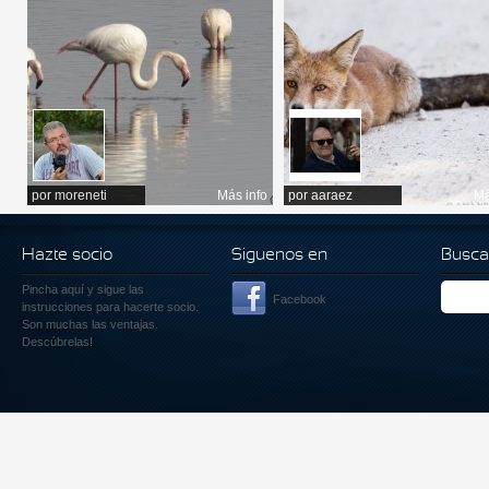
por
moreneti
Más info
por
aaraez
Má
Hazte socio
Siguenos en
Busca
Pincha aquí
y sigue las
Facebook
instrucciones para hacerte socio.
Son muchas las ventajas.
Descúbrelas!