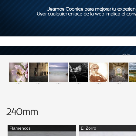
Usamos Cookies para mejorar tu experienc
Usar cualquier enlace de la web implica el con
Inicio
...
...
...
...
...
...
240mm
Flamencos
El Zorro