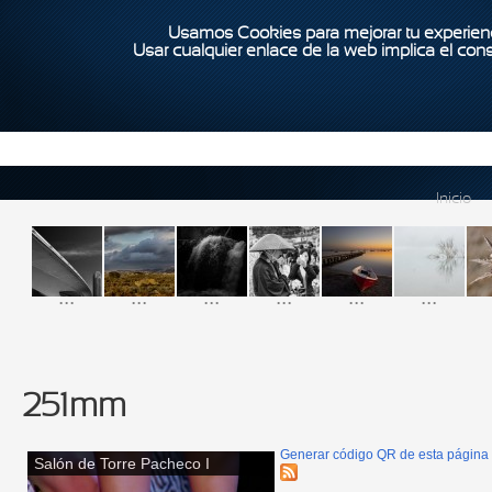
Usamos Cookies para mejorar tu experienc
Usar cualquier enlace de la web implica el con
Inicio
...
...
...
...
...
...
251mm
Generar código QR de esta página
Salón de Torre Pacheco I