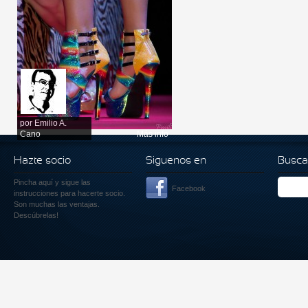
por
Emilio A.
Cano
Más info
Hazte socio
Siguenos en
Busca
Pincha aquí
y sigue las
Facebook
instrucciones para hacerte socio.
Son muchas las ventajas.
Descúbrelas!