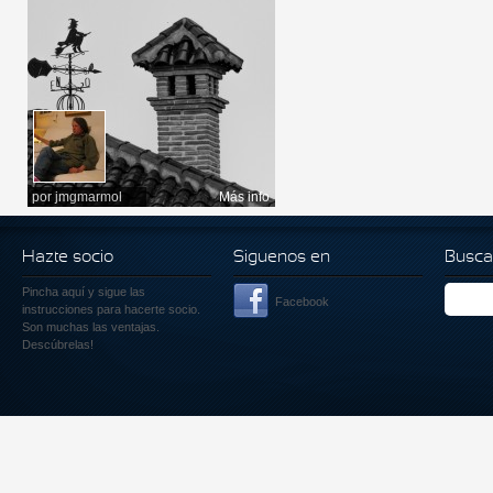
por
jmgmarmol
Más info
Hazte socio
Siguenos en
Busca
Pincha aquí
y sigue las
Facebook
instrucciones para hacerte socio.
Son muchas las ventajas.
Descúbrelas!