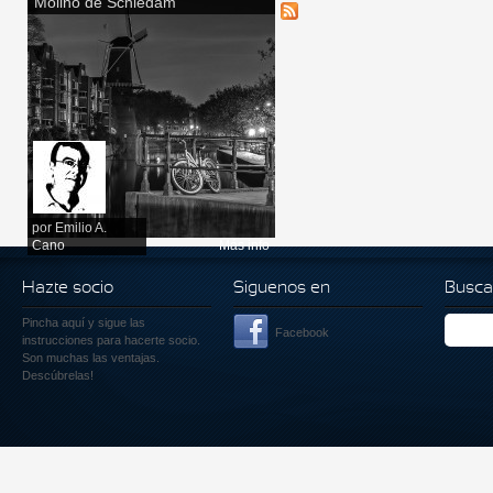
Molino de Schiedam
por
Emilio A.
Cano
Más info
Hazte socio
Siguenos en
Busca
Pincha aquí
y sigue las
Facebook
instrucciones para hacerte socio.
Son muchas las ventajas.
Descúbrelas!