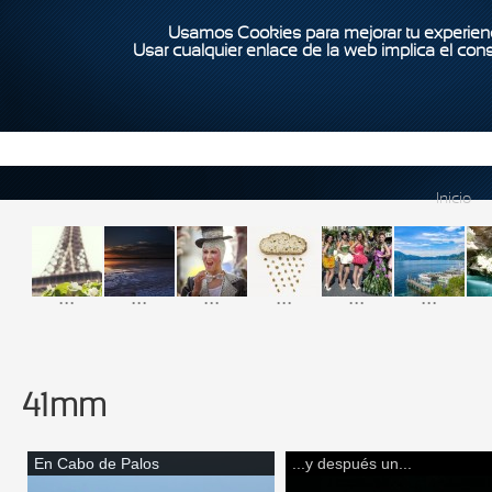
Usamos Cookies para mejorar tu experienc
Usar cualquier enlace de la web implica el con
Inicio
...
...
...
...
...
...
41mm
En Cabo de Palos
...y después un...