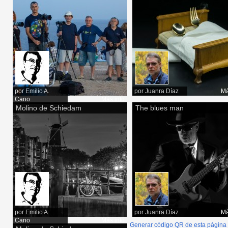
por
Emilio A.
por
Juanra Díaz
Má
Cano
Más info
Molino de Schiedam
The blues man
por
Emilio A.
por
Juanra Díaz
Má
Cano
Más info
Generar código QR de esta página