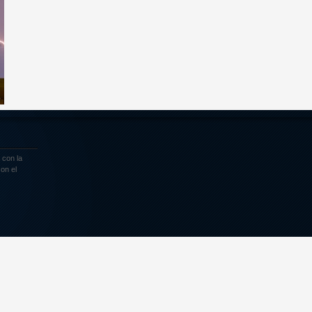
o
 con la
on el