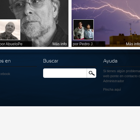
por
AbueloPe
Más info
por
Pedro J.
Más inf
os en
Buscar
Ayuda
Si tienes algún problema
Buscar
cebook
web ponte en contacto c
Administrador
Pincha
aquí