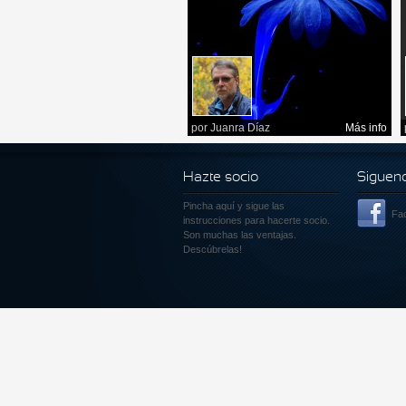
por
Juanra Díaz
Más info
Hazte socio
Siguen
Pincha aquí
y sigue las
Fa
instrucciones para hacerte socio.
Son muchas las ventajas.
Descúbrelas!