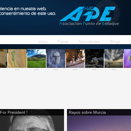
Pasar al contenido principal
iencia en nuestra web.
 consentimiento de este uso.
Inicio
Fotos
Actividades
Blogs
...
...
...
...
...
...
For President !
Rayos sobre Murcia