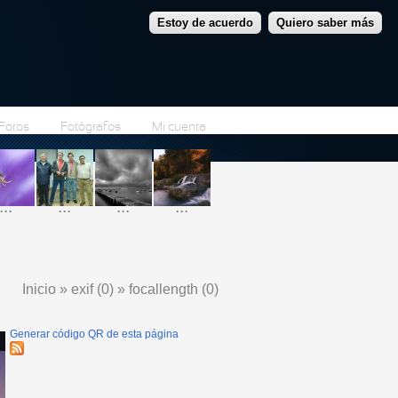
Estoy de acuerdo
Quiero saber más
Foros
Fotógrafos
Mi cuenta
...
...
...
...
Inicio
»
exif (0)
»
focallength (0)
Se encuentra usted aquí
Generar código QR de esta página