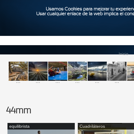
Usamos Cookies para mejorar tu experienc
Usar cualquier enlace de la web implica el con
Inicio
...
...
...
...
...
...
44mm
equilibrista
Cuadriláteros