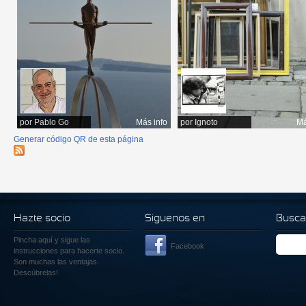
por
Pablo Go
Más info
por
Ignoto
Má
Generar código QR de esta página
Hazte socio
Siguenos en
Busca
Pincha aquí
y sigue las
Facebook
instrucciones para hacerte socio.
Son muchas las ventajas.
Descúbrelas!