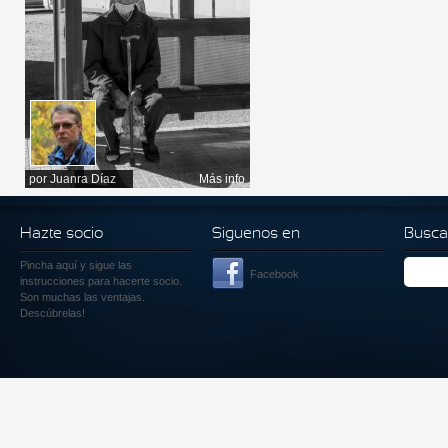
por
Juanra Díaz
Más info
Hazte socio
Siguenos en
Busca
Pincha aquí
y sigue las
Facebook
instrucciones para hacerte socio.
Son muchas las ventajas.
Descúbrelas!