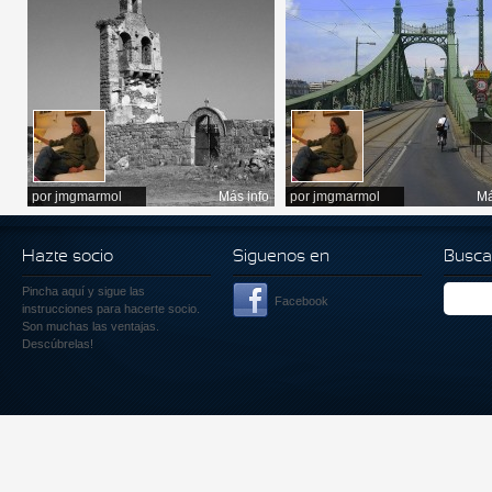
por
jmgmarmol
Más info
por
jmgmarmol
Má
Hazte socio
Siguenos en
Busca
Pincha aquí
y sigue las
Facebook
instrucciones para hacerte socio.
Son muchas las ventajas.
Descúbrelas!