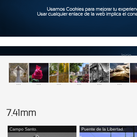
Usamos Cookies para mejorar tu experienc
Usar cualquier enlace de la web implica el con
Inicio
...
...
...
...
...
...
7.41mm
Campo Santo.
Puente de la Libertad.