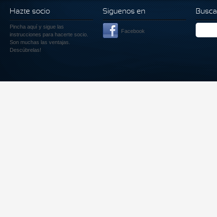
Hazte socio
Siguenos en
Busca
Pincha aquí
y sigue las
Facebook
instrucciones para hacerte socio.
Son muchas las ventajas.
Descúbrelas!