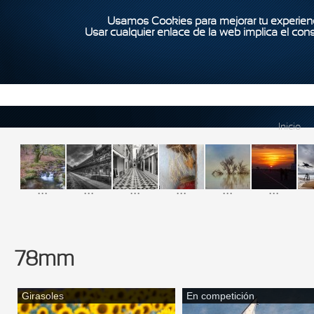
Usamos Cookies para mejorar tu experienc
Usar cualquier enlace de la web implica el con
Inicio
...
...
...
...
...
...
78mm
Girasoles
En competición