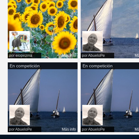
por
elopezma
Más info
por
AbueloPe
Má
En competición
En competición
por
AbueloPe
Más info
por
AbueloPe
Má