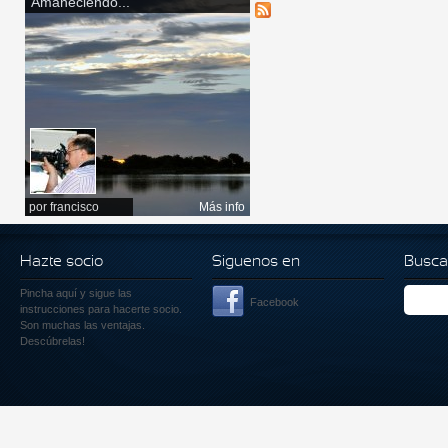
Amaneciendo...
por
francisco
Más info
Hazte socio
Siguenos en
Busca
Pincha aquí
y sigue las
Facebook
instrucciones para hacerte socio.
Son muchas las ventajas.
Descúbrelas!