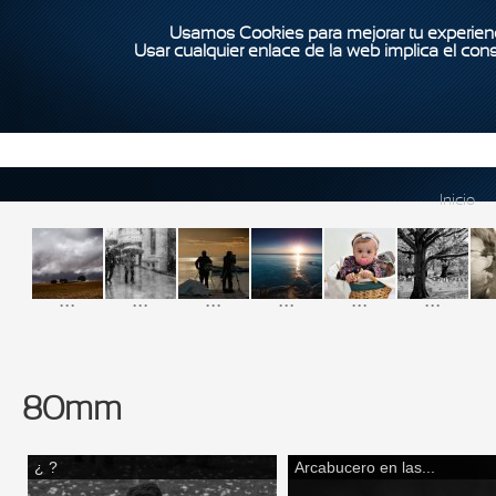
Usamos Cookies para mejorar tu experienc
Usar cualquier enlace de la web implica el con
Inicio
...
...
...
...
...
...
80mm
¿ ?
Arcabucero en las...