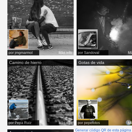
por
jmgmarmol
Más info
por
Sandoval
Má
Camino de hierro
Gotas de vida
por
Pepa Ruiz
Más info
por
pepefotos
Má
Generar código QR de esta página