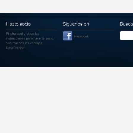
Hazte socio
Siguenos en
Busca
Pincha aquí
y sigue las
Facebook
instrucciones para hacerte socio.
Son muchas las ventajas.
Descúbrelas!