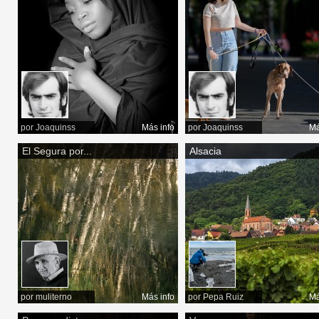
por
Joaquinss
Más info
por
Joaquinss
Má
El Segura por...
Alsacia
por
muliterno
Más info
por
Pepa Ruiz
Má