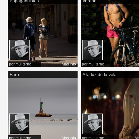
Popagandistas
Verano
por
muliterno
Más info
por
muliterno
Má
Faro
A la luz de la vela
por
muliterno
Más info
por
muliterno
Má