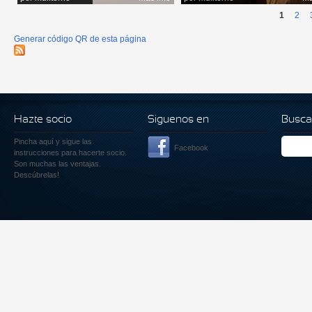
1
2
Generar código QR de esta página
Hazte socio
Siguenos en
Busca
Pincha aquí
y sigue las
Facebook
instrucciones para hacerte socio.
Son muchas las ventajas.
Descúbrelas!