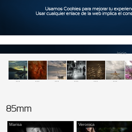
Usamos Cookies para mejorar tu experienc
Usar cualquier enlace de la web implica el con
Inicio
...
...
...
...
...
...
85mm
Marisa
Veronica
Páginas