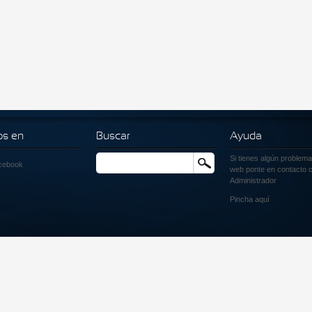
os en
Buscar
Ayuda
Si tienes algún problema
Buscar
cebook
web ponte en contacto c
Administrador
Pincha
aquí