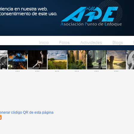
Pasar al contenido principal
iencia en nuestra web.
 consentimiento de este uso.
Inicio
Fotos
Actividades
Blogs
...
...
...
...
...
...
enerar código QR de esta página