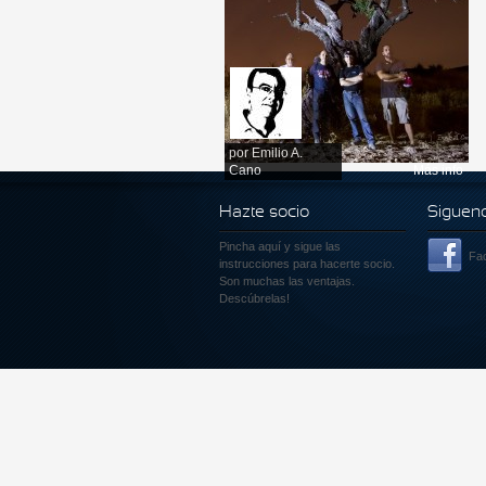
por
Emilio A.
Cano
Más info
Hazte socio
Siguen
Pincha aquí
y sigue las
Fa
instrucciones para hacerte socio.
Son muchas las ventajas.
Descúbrelas!