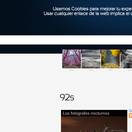
Usamos Cookies para mejorar tu exper
Usar cualquier enlace de la web implica el
...
...
...
...
92s
G
Los fotógrafos nocturnos