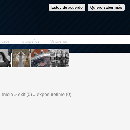
Estoy de acuerdo
Quiero saber más
Foros
Fotógrafos
Mi cuenta
...
...
...
...
Inicio
»
exif (0)
»
exposuretime (0)
Se encuentra usted aquí