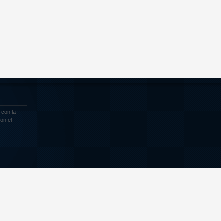
 con la
on el