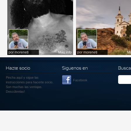
por
moreneti
Más info
por
moreneti
Má
Hazte socio
Siguenos en
Busca
Pincha aquí
y sigue las
Facebook
instrucciones para hacerte socio.
Son muchas las ventajas.
Descúbrelas!