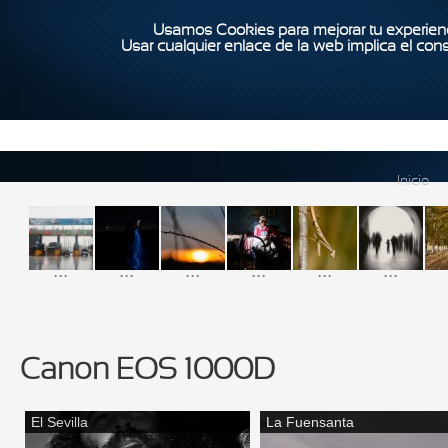
Usamos Cookies para mejorar tu experienc
Usar cualquier enlace de la web implica el con
Inicio
...
...
...
...
...
...
Canon EOS 1000D
El Sevilla
La Fuensanta