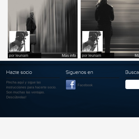
por
leunam
Más info
por
leunam
Má
Hazte socio
Siguenos en
Busca
Pincha aquí
y sigue las
Facebook
instrucciones para hacerte socio.
Son muchas las ventajas.
Descúbrelas!