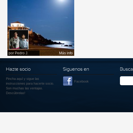
por
Pedro J.
Más info
Hazte socio
Siguenos en
Busca
Pincha aquí
y sigue las
Facebook
instrucciones para hacerte socio.
Son muchas las ventajas.
Descúbrelas!