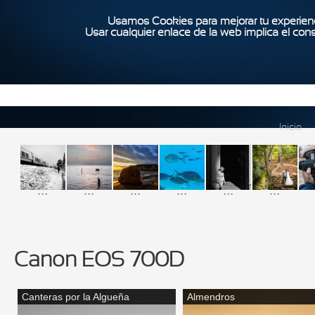
Usamos Cookies para mejorar tu experienc
Usar cualquier enlace de la web implica el con
Inicio
...
...
...
...
...
...
Canon EOS 700D
Canteras por la Algueña
Almendros