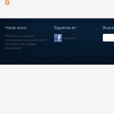
Hazte socio
Siguenos en
Busca
Pincha aquí
y sigue las
Facebook
instrucciones para hacerte socio.
Son muchas las ventajas.
Descúbrelas!