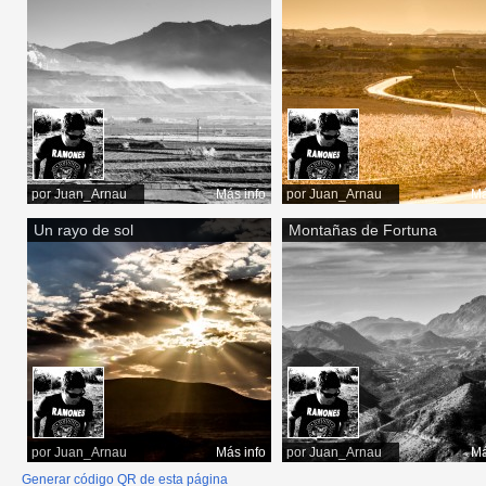
por
Juan_Arnau
Más info
por
Juan_Arnau
Má
Un rayo de sol
Montañas de Fortuna
por
Juan_Arnau
Más info
por
Juan_Arnau
Má
Generar código QR de esta página