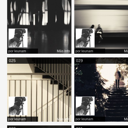
por
leunam
Más info
por
leunam
Má
025
029
por
leunam
Más info
por
leunam
Má