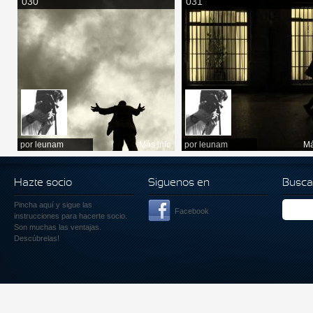
030
031
por
leunam
Más info
por
leunam
Má
Hazte socio
Siguenos en
Busca
Pincha aquí
y sigue las
Facebook
instrucciones para hacerte socio.
Son muchas las ventajas.
Descúbrelas!