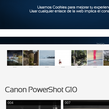
Usamos Cookies para mejorar tu experienc
Usar cualquier enlace de la web implica el con
Inicio
...
...
...
...
...
...
Canon PowerShot G10
004
007