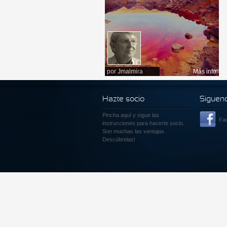
por
Jmalmira
Más info
Hazte socio
Siguen
Pincha aquí
y sigue las
Fa
instrucciones para hacerte socio.
Son muchas las ventajas.
Descúbrelas!