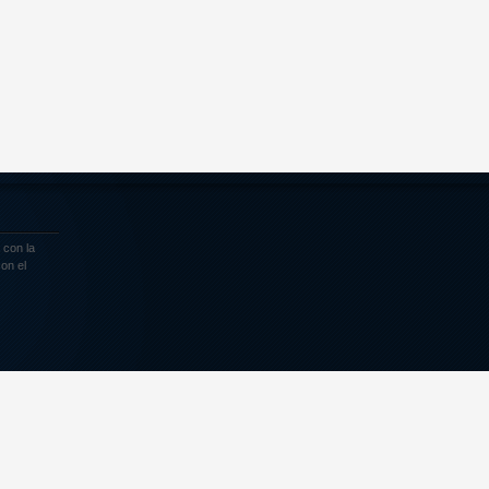
 con la
on el