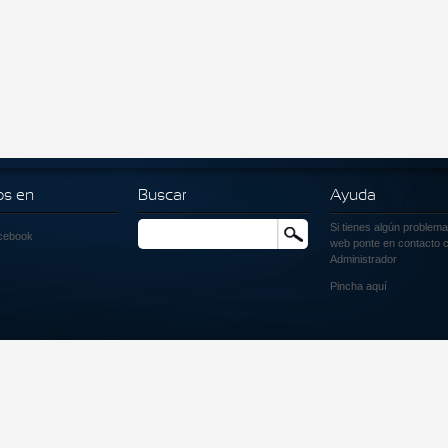
os en
Buscar
Ayuda
Si tienes algún problema
Buscar
cebook
web ponte en contacto c
Administrador
Pincha
aquí