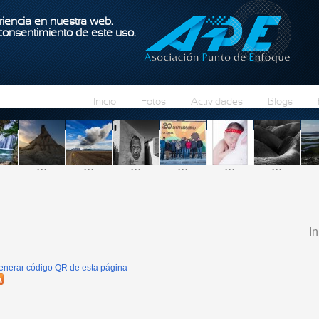
Pasar al contenido principal
iencia en nuestra web.
 consentimiento de este uso.
Inicio
Fotos
Actividades
Blogs
...
...
...
...
...
...
In
S
enerar código QR de esta página