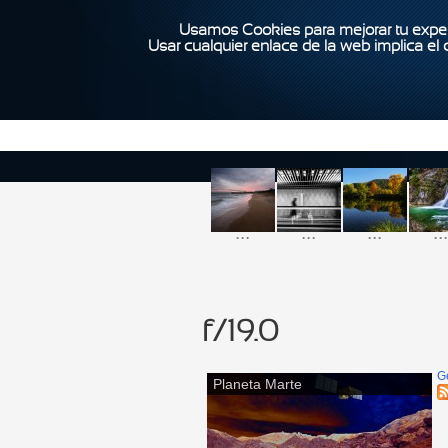
Usamos Cookies para mejorar tu exper
Usar cualquier enlace de la web implica el
...
...
...
...
f/19.0
G
Planeta Marte