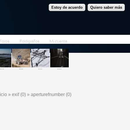
Estoy de acuerdo
Quiero saber más
Foros
Fotógrafos
Mi cuenta
...
...
...
...
icio
»
exif (0)
»
aperturefnumber (0)
e encuentra usted aquí