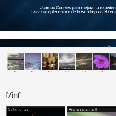
Usamos Cookies para mejorar tu experienc
Usar cualquier enlace de la web implica el con
Inicio
...
...
...
...
...
...
f/inf
Saltamontes
Araña saltarina II