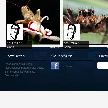
por
Emilio A.
por
Emilio A.
Cano
Más info
Cano
Má
Hazte socio
Siguenos en
Busca
Pincha aquí
y sigue las
Facebook
instrucciones para hacerte socio.
Son muchas las ventajas.
Descúbrelas!