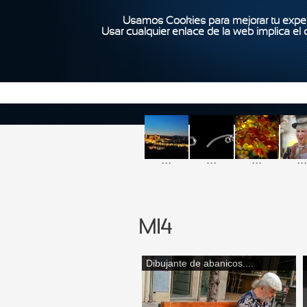
Usamos Cookies para mejorar tu exper
Usar cualquier enlace de la web implica el
...
...
...
...
MI4
Dibujante de abanicos....