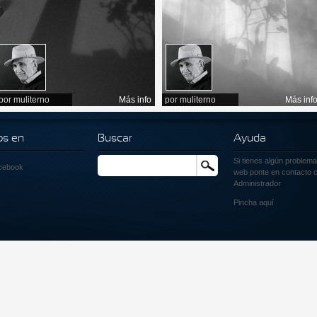
por
muliterno
Más info
por
muliterno
Más inf
os en
Buscar
Ayuda
Si tienes algún problema
Buscar
cebook
web ponte en contacto c
Administrador
Pincha
aquí