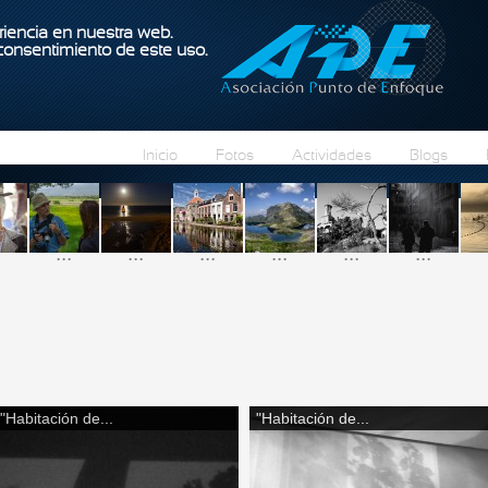
Pasar al contenido principal
iencia en nuestra web.
 consentimiento de este uso.
Inicio
Fotos
Actividades
Blogs
...
...
...
...
...
...
"Habitación de...
"Habitación de...