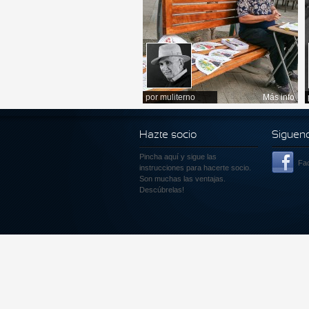
por
muliterno
Más info
Hazte socio
Siguen
Pincha aquí
y sigue las
Fa
instrucciones para hacerte socio.
Son muchas las ventajas.
Descúbrelas!