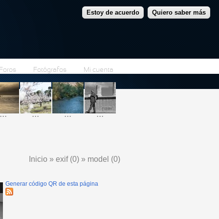
Estoy de acuerdo
Quiero saber más
Foros
Fotógrafos
Mi cuenta
...
...
...
...
Inicio
»
exif (0)
»
model (0)
Se encuentra usted aquí
Generar código QR de esta página