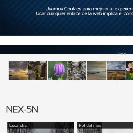
Usamos Cookies para mejorar tu experienc
Usar cualquier enlace de la web implica el con
Inicio
...
...
...
...
...
...
NEX-5N
Escarcha
Fot del mes
Páginas