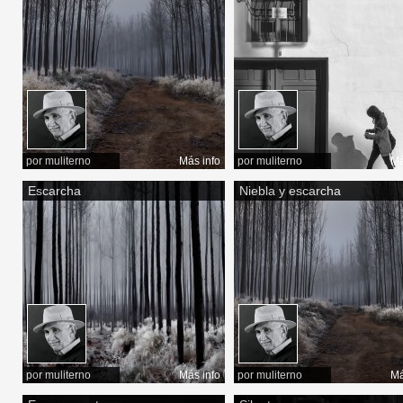
por
muliterno
Más info
por
muliterno
Má
Escarcha
Niebla y escarcha
por
muliterno
Más info
por
muliterno
Má