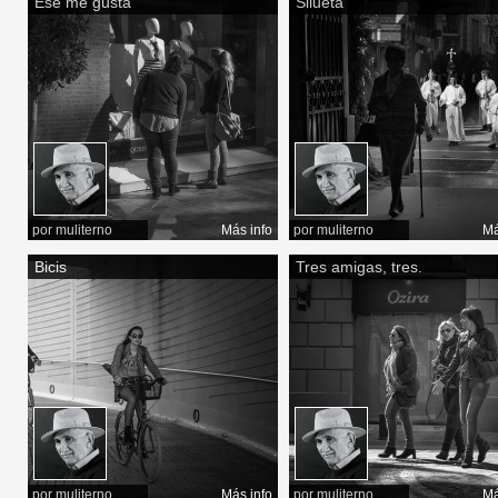
Ese me gusta
Silueta
por
muliterno
Más info
por
muliterno
Má
Bicis
Tres amigas, tres.
por
muliterno
Más info
por
muliterno
Má