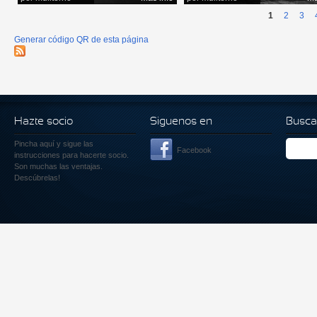
1
2
3
Generar código QR de esta página
Hazte socio
Siguenos en
Busca
Pincha aquí
y sigue las
Facebook
instrucciones para hacerte socio.
Son muchas las ventajas.
Descúbrelas!