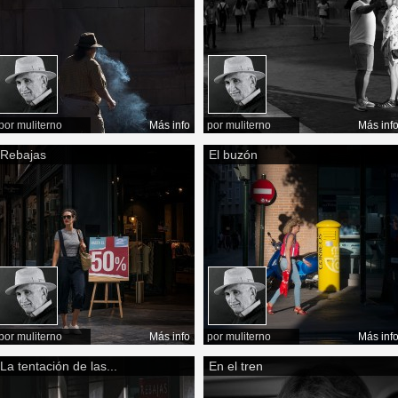
por
muliterno
Más info
por
muliterno
Más inf
Rebajas
El buzón
por
muliterno
Más info
por
muliterno
Más inf
La tentación de las...
En el tren