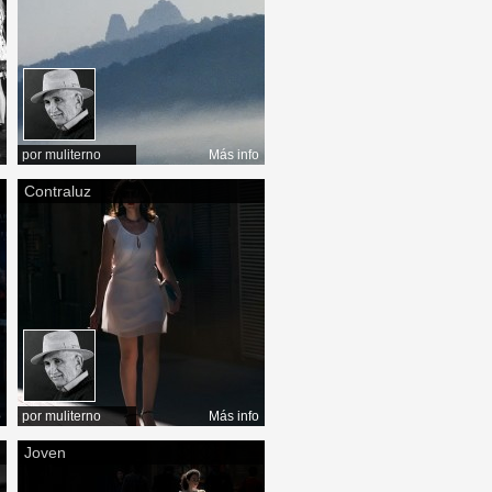
o
por
muliterno
Más info
Contraluz
o
por
muliterno
Más info
Joven