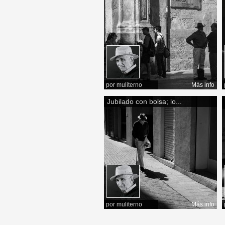
por
muliterno
Más info
Jubilado con bolsa; lo...
por
muliterno
Más info