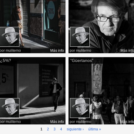
por
muliterno
Más info
por
muliterno
Más inf
¿5%?
"Güertanos"
por
muliterno
Más info
por
muliterno
Más inf
1
2
3
4
siguiente ›
última »