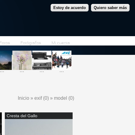
Estoy de acuerdo
Quiero saber más
Foros
Fotógrafos
Mi cuenta
...
...
...
...
Inicio
»
exif (0)
»
model (0)
Se encuentra usted aquí
Cresta del Gallo