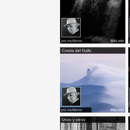
por
muliterno
Más info
Cresta del Gallo
por
muliterno
Más info
Unos y otros