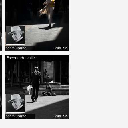
o
por
muliterno
Más info
Escena de calle
o
por
muliterno
Más info