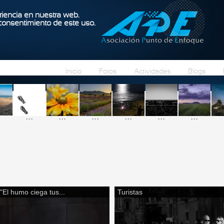
Pasar al contenido principal
iencia en nuestra web.
 consentimiento de este uso.
Inicio
Fotos
Actividades
Blogs
...
...
...
...
...
...
"El humo ciega tus...
Turistas