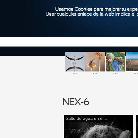
Usamos Cookies para mejorar tu exper
Usar cualquier enlace de la web implica el
...
...
...
...
NEX-6
Salto de agua en el...
Páginas