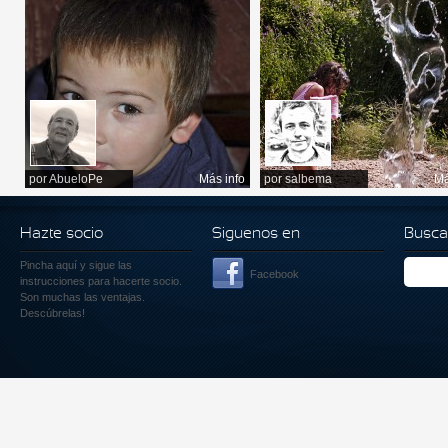
por
AbueloPe
Más info
por
salbema
Má
Hazte socio
Siguenos en
Busca
Pincha aquí
y sigue las
Facebook
instrucciones para hacerte socio.
Son muchas las ventajas.
Descúbrelas!