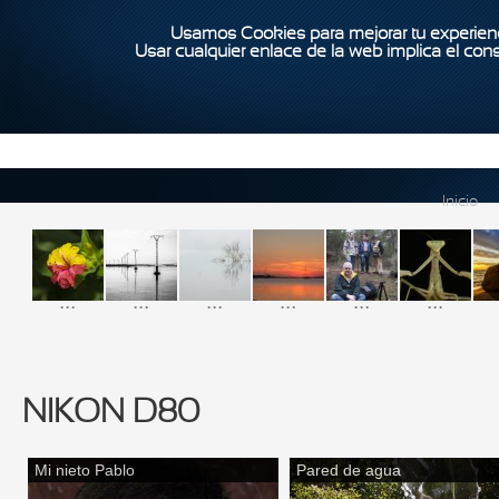
Usamos Cookies para mejorar tu experienc
Usar cualquier enlace de la web implica el con
Inicio
...
...
...
...
...
...
NIKON D80
Mi nieto Pablo
Pared de agua