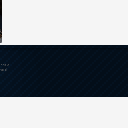
o
 con la
on el