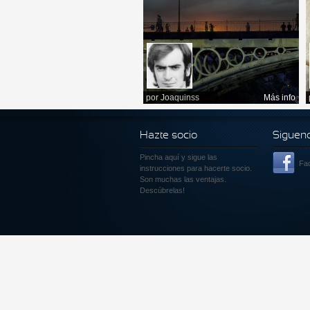
por
Joaquinss
Más info
Hazte socio
Siguen
Pincha aquí
y sigue las
Fa
instrucciones para hacerte socio.
Son muchas las ventajas.
Descúbrelas!