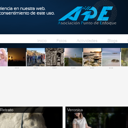
Pasar al contenido principal
iencia en nuestra web.
 consentimiento de este uso.
Inicio
Fotos
Actividades
Blogs
...
...
...
...
...
...
Retrato
Veronica