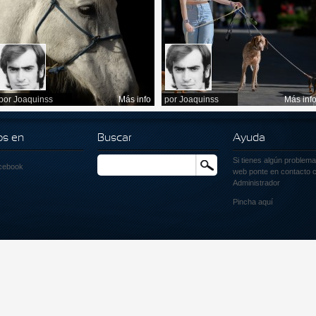
por
Joaquinss
Más info
por
Joaquinss
Más inf
os en
Buscar
Ayuda
Si tienes algún problema
Buscar
cebook
web ponte en contacto c
Administrador
Pincha
aquí