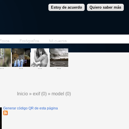
Estoy de acuerdo
Quiero saber más
Foros
Fotógrafos
Mi cuenta
...
...
...
...
Inicio
»
exif (0)
»
model (0)
Se encuentra usted aquí
Generar código QR de esta página