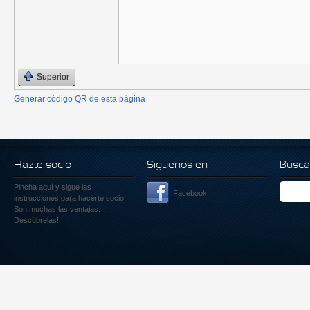
Superior
Generar código QR de esta página
Hazte socio
Siguenos en
Busca
Pincha aquí
y sigue las
Facebook
instrucciones para hacerte socio.
Son muchas las ventajas.
Descúbrelas!