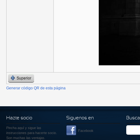
Superior
Generar código QR de esta página
Hazte socio
Siguenos en
Busca
Pincha aquí
y sigue las
Facebook
instrucciones para hacerte socio.
Son muchas las ventajas.