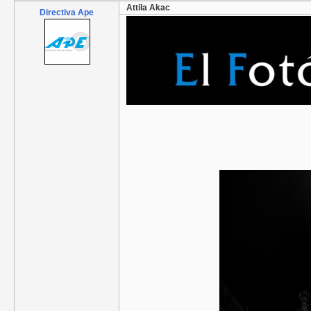
Attila Akac
Directiva Ape