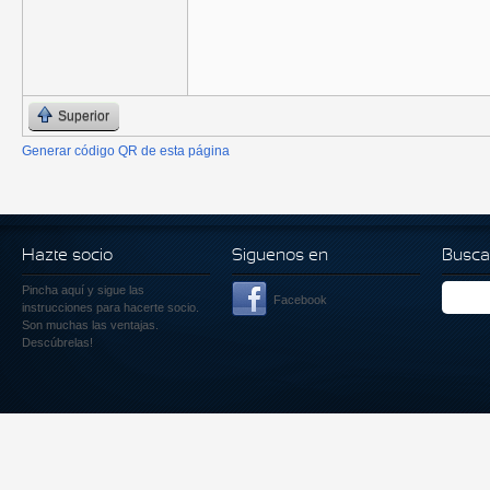
Superior
Generar código QR de esta página
Hazte socio
Siguenos en
Busca
Pincha aquí
y sigue las
Facebook
instrucciones para hacerte socio.
Son muchas las ventajas.
Descúbrelas!