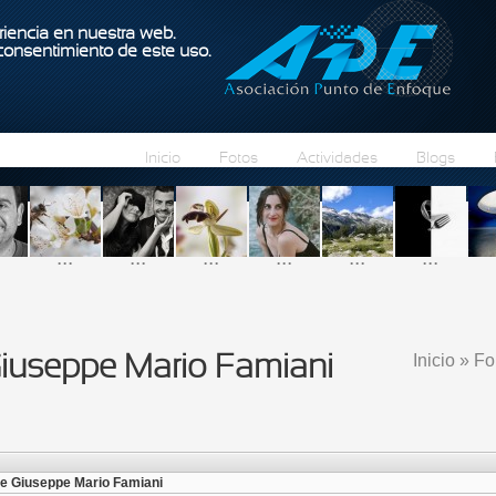
Pasar al contenido principal
iencia en nuestra web.
 consentimiento de este uso.
Inicio
Fotos
Actividades
Blogs
...
...
...
...
...
...
Inicio
»
Fo
iuseppe Mario Famiani
Se enc
de Giuseppe Mario Famiani