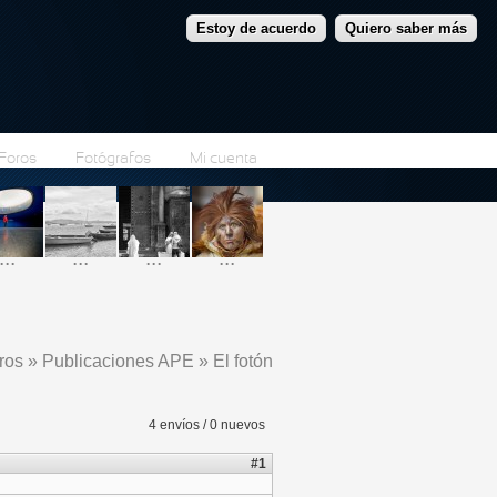
Estoy de acuerdo
Quiero saber más
Foros
Fotógrafos
Mi cuenta
...
...
...
...
ros
»
Publicaciones APE
»
El fotón
uentra usted aquí
4 envíos / 0 nuevos
#1