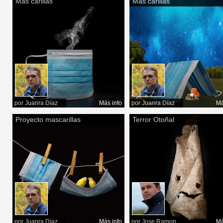
Más carillas
Más carillas
por
Juanra Díaz
Más info
por
Juanra Díaz
Má
Proyecto mascarillas
Terror Otoñal
por
Juanra Díaz
Más info
por
Jose Ramon
Má