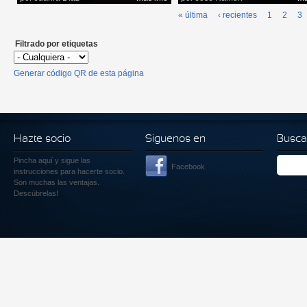
« última
‹ recientes
1
2
3
Filtrado por etiquetas
Generar código QR de esta página
Hazte socio
Siguenos en
Busca
Pincha aquí
y sigue las
Facebook
instrucciones para hacerte socio.
Son muchas las ventajas.
Descúbrelas!