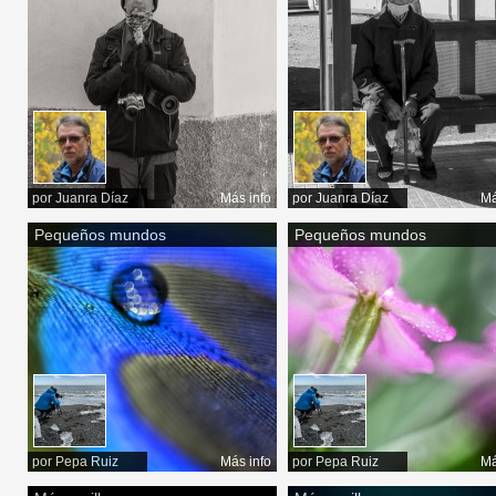
por
Juanra Díaz
Más info
por
Juanra Díaz
Má
Pequeños mundos
Pequeños mundos
por
Pepa Ruiz
Más info
por
Pepa Ruiz
Má