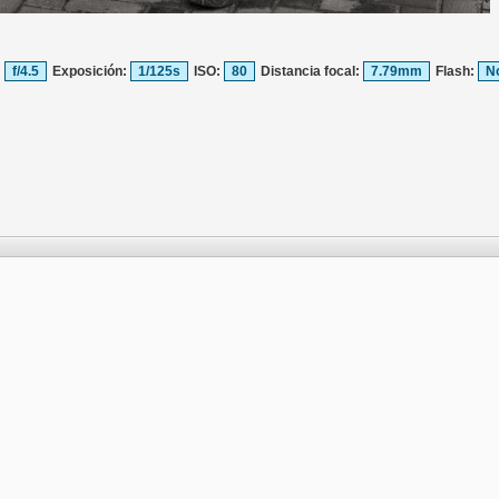
:
f/4.5
Exposición:
1/125s
ISO:
80
Distancia focal:
7.79mm
Flash:
N