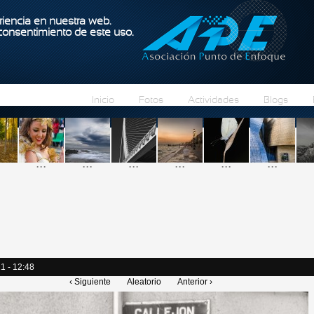
Pasar al contenido principal
iencia en nuestra web.
 consentimiento de este uso.
Inicio
Fotos
Actividades
Blogs
...
...
...
...
...
...
1 - 12:48
‹ Siguiente
Aleatorio
Anterior ›