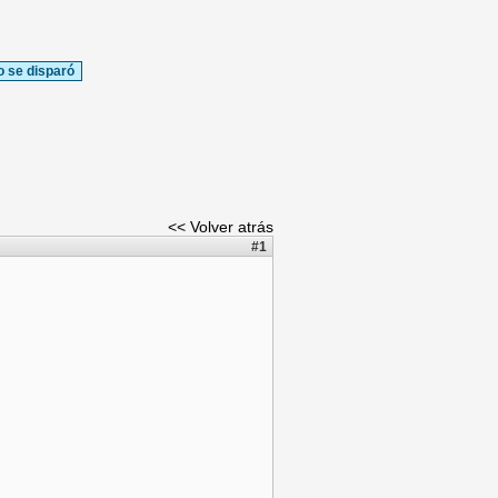
o se disparó
<< Volver atrás
#1