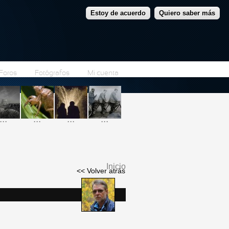
Estoy de acuerdo
Quiero saber más
Foros
Fotógrafos
Mi cuenta
...
...
...
...
Inicio
<< Volver atrás
Se encuentra usted
aquí