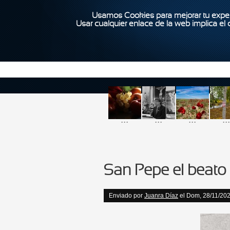
Usamos Cookies para mejorar tu exper
Usar cualquier enlace de la web implica el
...
...
...
...
San Pepe el beato
Enviado por
Juanra Díaz
el Dom, 28/11/202