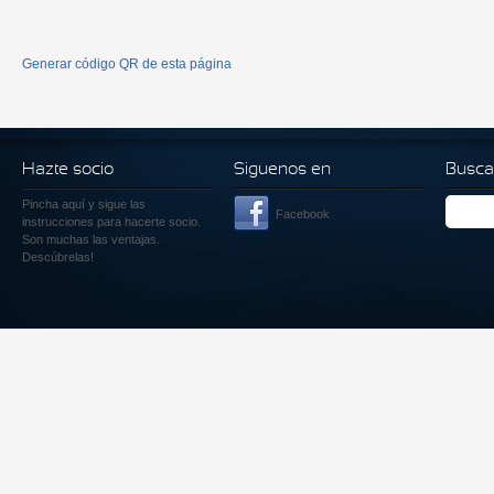
Generar código QR de esta página
Hazte socio
Siguenos en
Busca
Pincha aquí
y sigue las
Facebook
instrucciones para hacerte socio.
Son muchas las ventajas.
Descúbrelas!