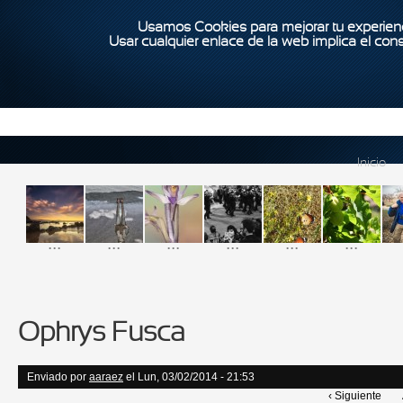
Usamos Cookies para mejorar tu experienc
Usar cualquier enlace de la web implica el con
Inicio
...
...
...
...
...
...
Ophrys Fusca
Enviado por
aaraez
el Lun, 03/02/2014 - 21:53
‹ Siguiente