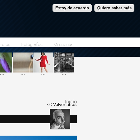
Estoy de acuerdo
Quiero saber más
Foros
Fotógrafos
Mi cuenta
...
...
...
...
Inicio
<< Volver atrás
Se encuentra usted
aquí