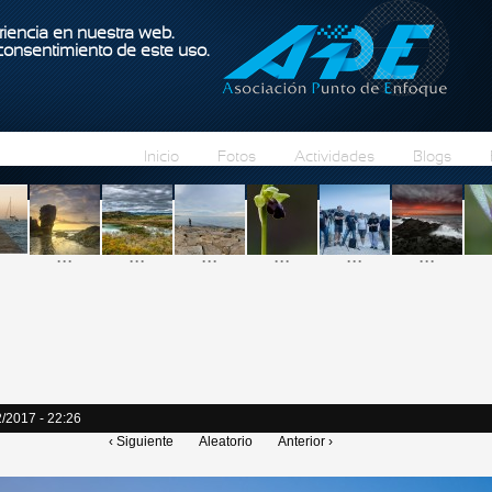
Pasar al contenido principal
iencia en nuestra web.
 consentimiento de este uso.
Inicio
Fotos
Actividades
Blogs
...
...
...
...
...
...
/2017 - 22:26
‹ Siguiente
Aleatorio
Anterior ›