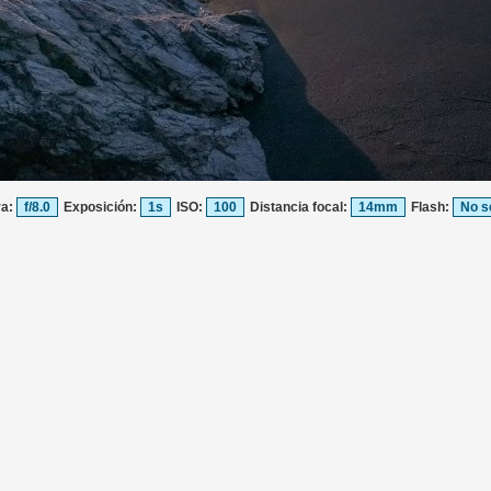
ra:
f/8.0
Exposición:
1s
ISO:
100
Distancia focal:
14mm
Flash:
No s