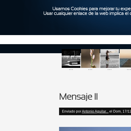
Usamos Cookies para mejorar tu exper
Usar cualquier enlace de la web implica el
...
...
...
...
Mensaje II
Enviado por
Antonio Aguilar...
el Dom, 17/12