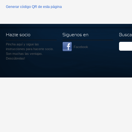
Generar código QR de esta página
Hazte socio
Siguenos en
Busca
Pincha aquí
y sigue las
Facebook
instrucciones para hacerte socio.
Son muchas las ventajas.
Descúbrelas!