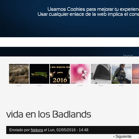
Usamos Cookies para mejorar tu experienc
Usar cualquier enlace de la web implica el con
Inicio
...
...
...
...
...
...
vida en los Badlands
Enviado por
Nekora
el Lun, 02/05/2016 - 14:48
‹ Siguiente