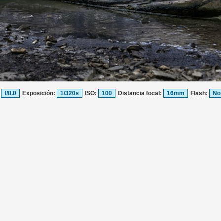
:
f/8.0
Exposición:
1/320s
ISO:
100
Distancia focal:
16mm
Flash:
No