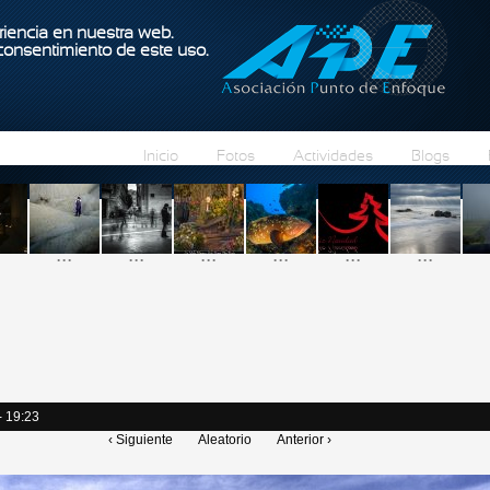
Pasar al contenido principal
iencia en nuestra web.
 consentimiento de este uso.
Inicio
Fotos
Actividades
Blogs
...
...
...
...
...
...
- 19:23
‹ Siguiente
Aleatorio
Anterior ›