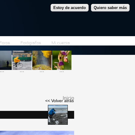
Estoy de acuerdo
Quiero saber más
Foros
Fotógrafos
Mi cuenta
...
...
...
...
Inicio
<< Volver atrás
Se encuentra usted
aquí