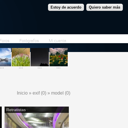
Estoy de acuerdo
Quiero saber más
Foros
Fotógrafos
Mi cuenta
...
...
...
...
Inicio
»
exif (0)
»
model (0)
Se encuentra usted aquí
Retratistas