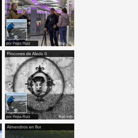
o
por
Pepa Ruiz
Más info
Rincones de Aledo II
o
por
Pepa Ruiz
Más info
Almendros en flor