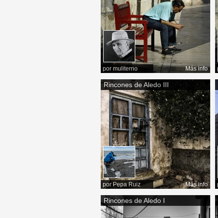
por
muliterno
Más info
Rincones de Aledo III
por
Pepa Ruiz
Más info
Rincones de Aledo I