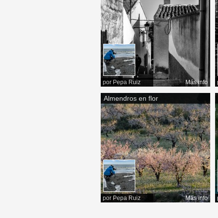
por
Pepa Ruiz
Más info
Almendros en flor
por
Pepa Ruiz
Más info