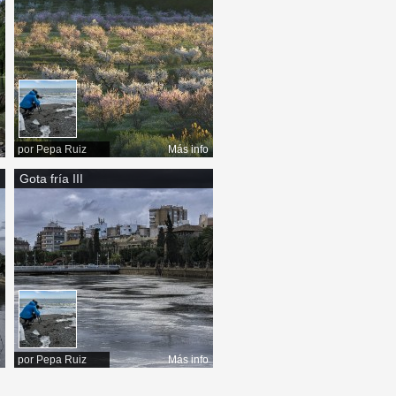
o
por
Pepa Ruiz
Más info
Gota fría III
o
por
Pepa Ruiz
Más info