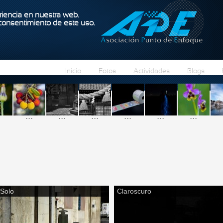
Pasar al contenido principal
iencia en nuestra web.
 consentimiento de este uso.
Inicio
Fotos
Actividades
Blogs
...
...
...
...
...
...
Solo
Claroscuro