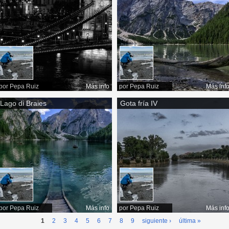
por
Pepa Ruiz
Más info
por
Pepa Ruiz
Más inf
Lago di Braies
Gota fría IV
por
Pepa Ruiz
Más info
por
Pepa Ruiz
Más inf
1
2
3
4
5
6
7
8
9
siguiente ›
última »