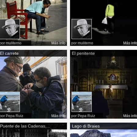
por
muliterno
Más info
por
muliterno
Más inf
El carrete
El penitente
por
Pepa Ruiz
Más info
por
Pepa Ruiz
Más inf
Puente de las Cadenas,...
Lago di Braies